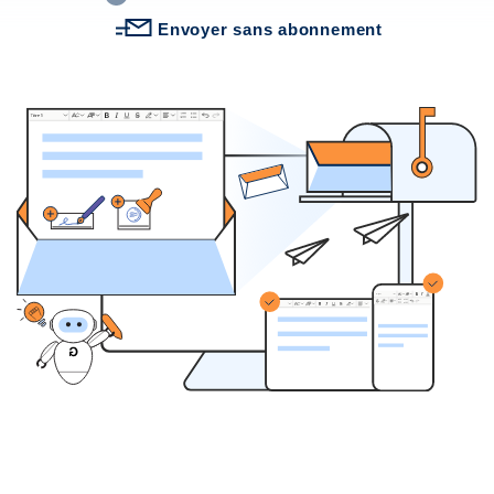
mentionnés si cela est nécessaire pour décrire le mode d'acheminement des
Envoyer sans abonnement
Lettre24 propose un service qui simplifie et améliore la gestion des courriers
en ligne, en permettant l'envoi de vos lettres par le réseau postal de manière
L'impression et le dépôt de vos courriers au centre de tri se fera bien tous les
jours,
pour tous les courriers reçu avant 17H
. Les courriers reçus après
17h seront traités au plus vite le lendemain. Les courriers validés le weekend
Formats des adresses : afin de garantir le bon acheminement de vos
courriers, il est fortement recommandé de n'utiliser que l'alphabet latin sur
notre site.