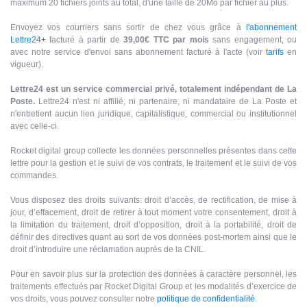
maximum 20 fichiers joints au total, d'une taille de 20Mo par fichier au plus.
Envoyez vos courriers sans sortir de chez vous grâce à
l'abonnement
Lettre24+
facturé à partir de
39,00€ TTC par mois
sans engagement, ou
avec notre service d'envoi sans abonnement facturé à l'acte (voir
tarifs
en
vigueur).
Lettre24 est un service commercial privé, totalement indépendant de La
Poste.
Lettre24 n'est ni affilié, ni partenaire, ni mandataire de La Poste et
n'entretient aucun lien juridique, capitalistique, commercial ou institutionnel
avec celle-ci.
Rocket digital group collecte les données personnelles présentes dans cette
lettre pour la gestion et le suivi de vos contrats, le traitement et le suivi de vos
commandes.
Vous disposez des droits suivants: droit d’accès, de rectification, de mise à
jour, d’effacement, droit de retirer à tout moment votre consentement, droit à
la limitation du traitement, droit d’opposition, droit à la portabilité, droit de
définir des directives quant au sort de vos données post-mortem ainsi que le
droit d’introduire une réclamation auprès de la CNIL.
Pour en savoir plus sur la protection des données à caractère personnel, les
traitements effectués par Rocket Digital Group et les modalités d’exercice de
vos droits, vous pouvez consulter notre
politique de confidentialité
.