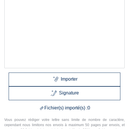
mentionnés si cela est nécessaire pour décrire le mode d'acheminement des
Lettre24 propose un service qui simplifie et améliore la gestion des courriers
en ligne, en permettant l'envoi de vos lettres par le réseau postal de manière
L'impression et le dépôt de vos courriers au centre de tri se fera bien tous les
jours,
pour tous les courriers reçu avant 17H
. Les courriers reçus après
17h seront traités au plus vite le lendemain. Les courriers validés le weekend
Formats des adresses : afin de garantir le bon acheminement de vos
courriers, il est fortement recommandé de n'utiliser que l'alphabet latin sur
notre site.
Importer
Signature
Fichier(s) importé(s) :
0
Vous pouvez rédiger votre lettre sans limite de nombre de caractère,
cependant nous limitons nos envois à maximum 50 pages par envois, et