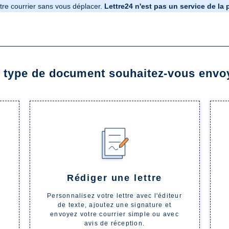
re courrier sans vous déplacer.
Lettre24 n'est pas un service de la 
Lettre24 est un service commercial privé, indépendant de La Poste
ni mandatés par La Poste, et nous n'avons aucun lien capitalistique
ôt des courriers dans le réseau postal, nous faisons appel à un prestata
 type de document souhaitez-vous envo
aucun cas un partenariat ou une affiliation avec La Poste. Les marques 
e tri se fera bien tous les jours,
pour tous les courriers reçu avant 
Rédiger une lettre
 bon acheminement de vos courriers, il est fortement recommandé de n'ut
Personnalisez votre lettre avec l'éditeur
de texte, ajoutez une signature et
envoyez votre courrier simple ou avec
avis de réception.