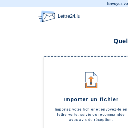
Envoyez vot
Lettre24.lu
Nous ne sommes ni affiliés, ni partenaires, 
Pour assurer l'impression, la mise sous pli et le dép
Quel
L'utilisation de ce prestataire ne constitue en 
L'impression et le dépôt de vos courriers au centre d
Importer un fichier
Formats des adresses : afin de garantir le
Importez votre fichier et envoyez-le en
lettre verte, suivie ou recommandée
avec avis de réception.