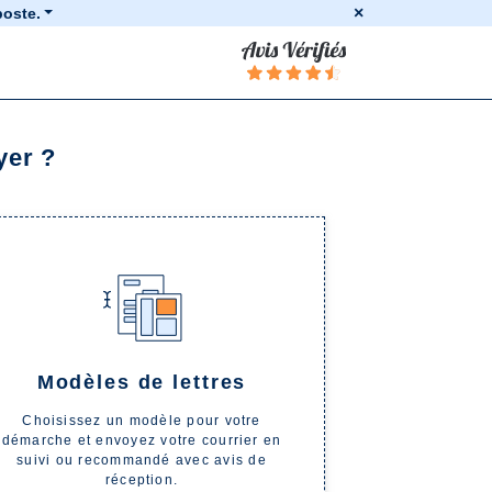
×
poste.
.
, commercial ou institutionnel avec celle-ci.
ire privé spécialisé dans les services de courrier. Ce
yer ?
et dénominations de La Poste restent la propriété
17H
. Les courriers reçus après 17h seront traités au
Modèles de lettres
iliser que l'alphabet latin sur notre site.
Choisissez un modèle pour votre
démarche et envoyez votre courrier en
suivi ou recommandé avec avis de
réception.