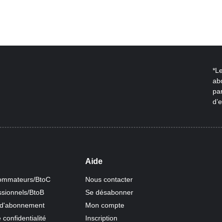
*L
ab
par
d’e
Aide
mmateurs/BtoC
Nous contacter
sionnels/BtoB
Se désabonner
 d'abonnement
Mon compte
 confidentialité
Inscription