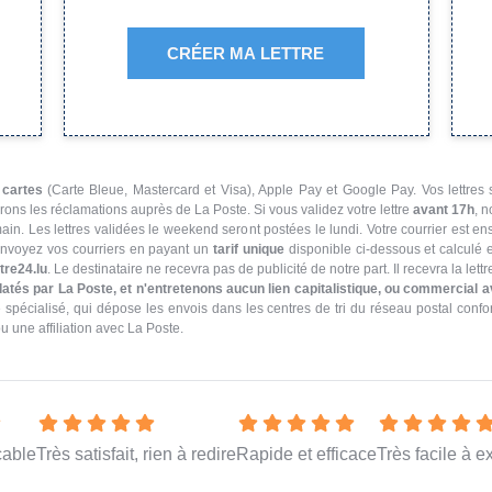
CRÉER MA LETTRE
:
cartes
(Carte Bleue, Mastercard et Visa), Apple Pay et Google Pay. Vos lettres
rons les réclamations auprès de La Poste. Si vous validez votre lettre
avant 17h
, n
in. Les lettres validées le weekend seront postées le lundi. Votre courrier est 
Envoyez vos courriers en payant un
tarif unique
disponible ci-dessous et calculé 
tre24.lu
. Le destinataire ne recevra pas de publicité de notre part. Il recevra la l
atés par La Poste, et n'entretenons aucun lien capitalistique, ou commercial av
vé spécialisé, qui dépose les envois dans les centres de tri du réseau postal co
cable
Très satisfait, rien à redire
Rapide et efficace
Très facile à e