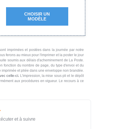
CHOISIR UN
MODÈLE
 sont imprimées et postées dans la journée par notre
ous ferons au mieux pour l'imprimer et la poster le jour
ensuite soumis aux délais d'acheminement de La Poste.
en fonction du nombre de page, du type d'envoi et du
ettre imprimée et pliée dans une enveloppe non brandée.
ec celle-ci.
L'impression, la mise sous pli et le dépôt
nformément aux procédures en vigueur. Le recours à ce
xécuter et à suivre