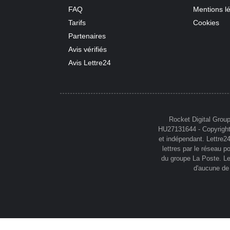
FAQ
Mentions l
Tarifs
Cookies
Partenaires
Avis vérifiés
Avis Lettre24
Rocket Digital Grou
HU27131644 - Copyright ©
et indépendant. Lettre24
lettres par le réseau p
du groupe La Poste. Let
d'aucune de 